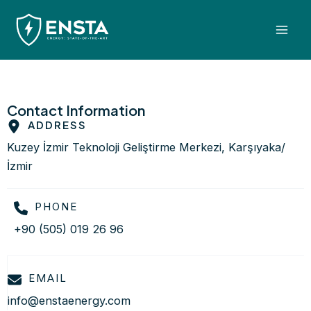
Skip
Mai
to
Men
content
Contact Information
ADDRESS
Kuzey İzmir Teknoloji Geliştirme Merkezi, Karşıyaka/
İzmir
PHONE
+90 (505) 019 26 96
EMAIL
info@enstaenergy.com